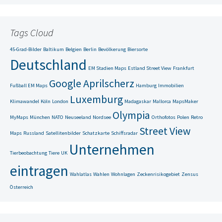
Tags Cloud
45-Grad-Bilder
Baltikum
Belgien
Berlin
Bevölkerung
Biersorte
Deutschland
EM Stadien Maps
Estland Street View
Frankfurt
Google Aprilscherz
Fußball EM Maps
Hamburg
Immobilien
Luxemburg
Klimawandel
Köln
London
Madagaskar
Mallorca
MapsMaker
Olympia
MyMaps
München
NATO
Neuseeland
Nordsee
Orthofotos
Polen
Retro
Street View
Maps
Russland
Satellitenbilder
Schatzkarte
Schiffsradar
Unternehmen
Tierbeobachtung
Tiere
UK
eintragen
Wahlatlas
Wahlen
Wohnlagen
Zeckenrisikogebiet
Zensus
Österreich