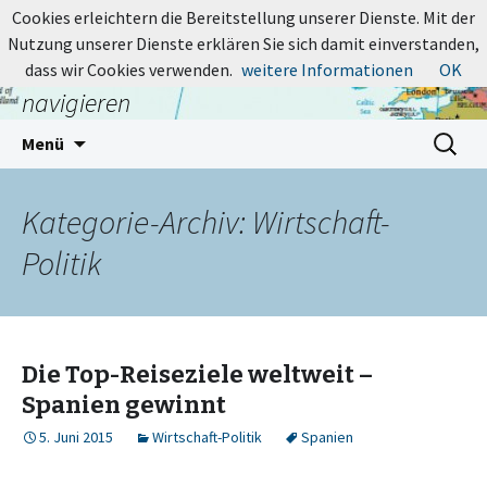
MapsBlog.de
Cookies erleichtern die Bereitstellung unserer Dienste. Mit der
Nutzung unserer Dienste erklären Sie sich damit einverstanden,
Online-Karten: suchen, entdecken,
dass wir Cookies verwenden.
weitere Informationen
OK
navigieren
Zum
Suchen
Menü
Inhalt
nach:
springen
Kategorie-Archiv: Wirtschaft-
Politik
Die Top-Reiseziele weltweit –
Spanien gewinnt
5. Juni 2015
Wirtschaft-Politik
Spanien