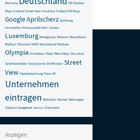
Deutschland
Biersorte
EM Stadien
Maps
Estland Street View
Frankfurt
Fußball EM Maps
Google Aprilscherz
Hamburg
Immobilien
Klimawandel
Köln
London
Luxemburg
Madagaskar
Mallorca
MapsMaker
MyMaps
München
NATO
Neuseeland
Nordsee
Olympia
Orthofotos
Polen
Retro Maps
Russland
Street
Satellitenbilder
Schatzkarte
Schiffsradar
View
Tierbeobachtung
Tiere
UK
Unternehmen
eintragen
Wahlatlas
Wahlen
Wohnlagen
Zeckenrisikogebiet
Zensus
Österreich
Anzeigen