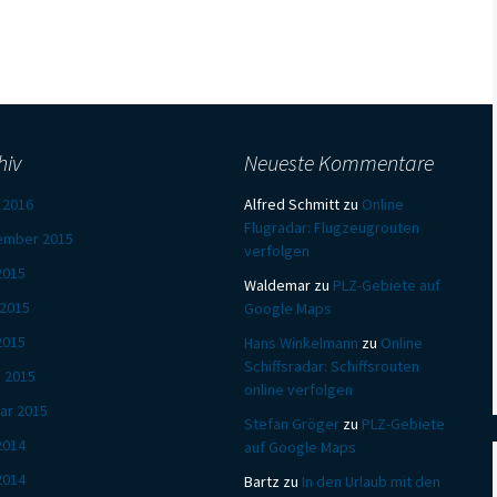
hiv
Neueste Kommentare
l 2016
Alfred Schmitt
zu
Online
Flugradar: Flugzeugrouten
ember 2015
verfolgen
 2015
Waldemar
zu
PLZ-Gebiete auf
 2015
Google Maps
2015
Hans Winkelmann
zu
Online
Schiffsradar: Schiffsrouten
 2015
online verfolgen
ar 2015
Stefan Gröger
zu
PLZ-Gebiete
 2014
auf Google Maps
2014
Bartz
zu
In den Urlaub mit den