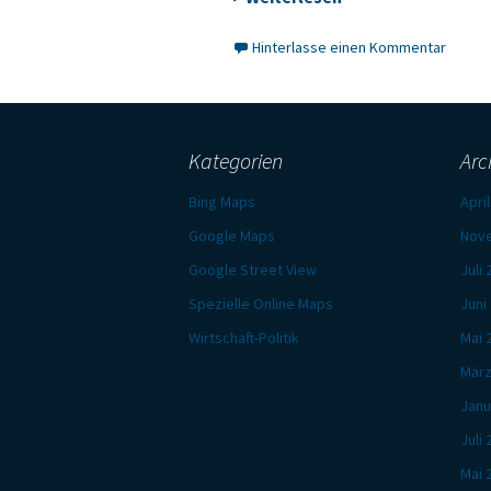
Hinterlasse einen Kommentar
Kategorien
Arc
Bing Maps
Apri
Google Maps
Nov
Google Street View
Juli
Spezielle Online Maps
Juni
Wirtschaft-Politik
Mai 
März
Janu
Juli
Mai 