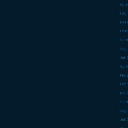
Apri
Febr
Dez
Okto
Sep
Augu
Juli
Apri
März
Febr
Nov
Sep
Augu
Juli