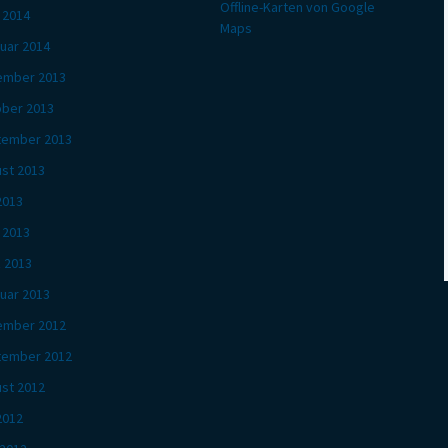
Offline-Karten von Google
l 2014
Maps
uar 2014
ember 2013
ber 2013
tember 2013
st 2013
 2013
l 2013
 2013
uar 2013
ember 2012
tember 2012
st 2012
 2012