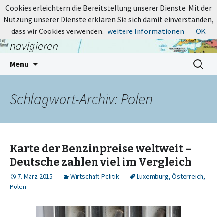
MapsBlog.de
Cookies erleichtern die Bereitstellung unserer Dienste. Mit der
Nutzung unserer Dienste erklären Sie sich damit einverstanden,
Online-Karten: suchen, entdecken,
dass wir Cookies verwenden.
weitere Informationen
OK
navigieren
Zum
Suchen
Menü
Inhalt
nach:
springen
Schlagwort-Archiv: Polen
Karte der Benzinpreise weltweit –
Deutsche zahlen viel im Vergleich
7. März 2015
Wirtschaft-Politik
Luxemburg
,
Österreich
,
Polen