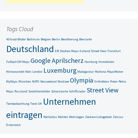
Tags Cloud
45-Grad-Bilder
Baltikum
Belgien
Berlin
Bevölkerung
Biersorte
Deutschland
EM Stadien Maps
Estland Street View
Frankfurt
Google Aprilscherz
Fußball EM Maps
Hamburg
Immobilien
Luxemburg
Klimawandel
Köln
London
Madagaskar
Mallorca
MapsMaker
Olympia
MyMaps
München
NATO
Neuseeland
Nordsee
Orthofotos
Polen
Retro
Street View
Maps
Russland
Satellitenbilder
Schatzkarte
Schiffsradar
Unternehmen
Tierbeobachtung
Tiere
UK
eintragen
Wahlatlas
Wahlen
Wohnlagen
Zeckenrisikogebiet
Zensus
Österreich