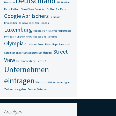
Deutschland
Biersorte
EM Stadien
Maps
Estland Street View
Frankfurt
Fußball EM Maps
Google Aprilscherz
Hamburg
Immobilien
Klimawandel
Köln
London
Luxemburg
Madagaskar
Mallorca
MapsMaker
MyMaps
München
NATO
Neuseeland
Nordsee
Olympia
Orthofotos
Polen
Retro Maps
Russland
Street
Satellitenbilder
Schatzkarte
Schiffsradar
View
Tierbeobachtung
Tiere
UK
Unternehmen
eintragen
Wahlatlas
Wahlen
Wohnlagen
Zeckenrisikogebiet
Zensus
Österreich
Anzeigen