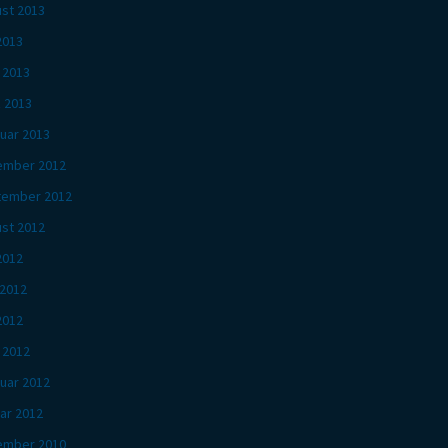
st 2013
 2013
l 2013
 2013
uar 2013
ember 2012
tember 2012
st 2012
 2012
 2012
2012
l 2012
uar 2012
ar 2012
ember 2010