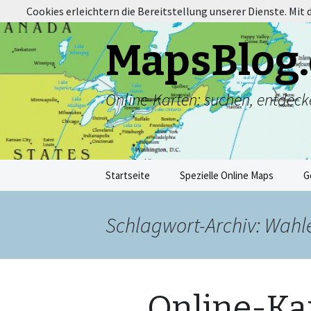
Cookies erleichtern die Bereitstellung unserer Dienste. Mit
MapsBlog.
Online-Karten: suchen, entdeck
Zum
Startseite
Spezielle Online Maps
G
Inhalt
springen
Schlagwort-Archiv: Wahl
Online-Ka