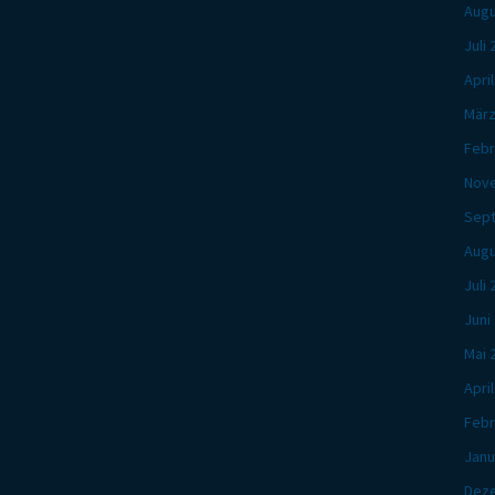
Augu
Juli
Apri
März
Febr
Nov
Sep
Augu
Juli
Juni
Mai 
Apri
Febr
Janu
Dez