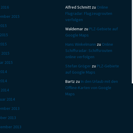
l 2016
Alfred Schmitt
zu
Online
Flugradar: Flugzeugrouten
ember 2015
verfolgen
 2015
Waldemar
zu
PLZ-Gebiete auf
 2015
Google Maps
2015
Hans Winkelmann
zu
Online
Schiffsradar: Schiffsrouten
 2015
online verfolgen
ar 2015
Stefan Gröger
zu
PLZ-Gebiete
 2014
auf Google Maps
2014
Bartz
zu
In den Urlaub mit den
Offline-Karten von Google
l 2014
Maps
uar 2014
ember 2013
ber 2013
tember 2013