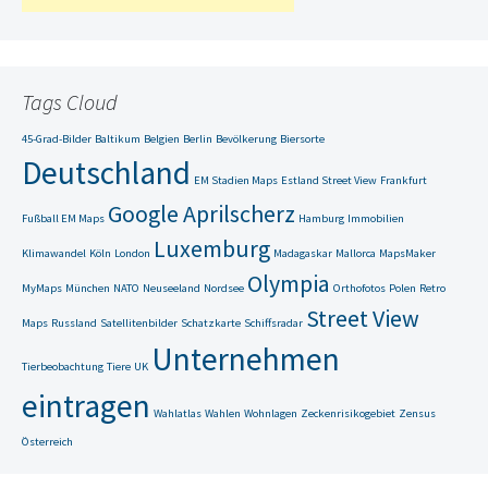
Tags Cloud
45-Grad-Bilder
Baltikum
Belgien
Berlin
Bevölkerung
Biersorte
Deutschland
EM Stadien Maps
Estland Street View
Frankfurt
Google Aprilscherz
Fußball EM Maps
Hamburg
Immobilien
Luxemburg
Klimawandel
Köln
London
Madagaskar
Mallorca
MapsMaker
Olympia
MyMaps
München
NATO
Neuseeland
Nordsee
Orthofotos
Polen
Retro
Street View
Maps
Russland
Satellitenbilder
Schatzkarte
Schiffsradar
Unternehmen
Tierbeobachtung
Tiere
UK
eintragen
Wahlatlas
Wahlen
Wohnlagen
Zeckenrisikogebiet
Zensus
Österreich