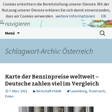
MapsBlog.de
Cookies erleichtern die Bereitstellung unserer Dienste. Mit der
Nutzung unserer Dienste erklären Sie sich damit einverstanden,
Online-Karten: suchen, entdecken,
dass wir Cookies verwenden.
weitere Informationen
OK
navigieren
Zum
Suchen
Menü
Inhalt
nach:
springen
Schlagwort-Archiv: Österreich
Karte der Benzinpreise weltweit –
Deutsche zahlen viel im Vergleich
7. März 2015
Wirtschaft-Politik
Luxemburg
,
Österreich
,
Polen