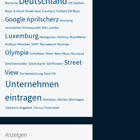
Deutschland
Biersorte
EM Stadien
Maps
Estland Street View
Frankfurt
Fußball EM Maps
Google Aprilscherz
Hamburg
Immobilien
Klimawandel
Köln
London
Luxemburg
Madagaskar
Mallorca
MapsMaker
MyMaps
München
NATO
Neuseeland
Nordsee
Olympia
Orthofotos
Polen
Retro Maps
Russland
Street
Satellitenbilder
Schatzkarte
Schiffsradar
View
Tierbeobachtung
Tiere
UK
Unternehmen
eintragen
Wahlatlas
Wahlen
Wohnlagen
Zeckenrisikogebiet
Zensus
Österreich
Anzeigen