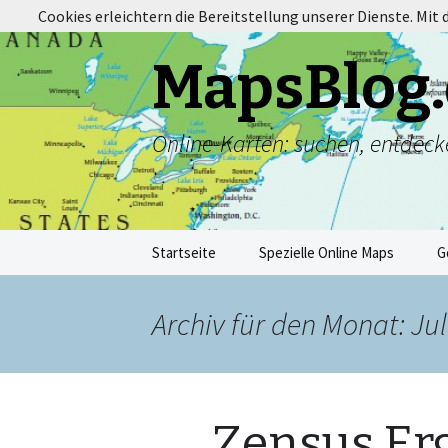
Cookies erleichtern die Bereitstellung unserer Dienste. Mit
MapsBlog.
Online-Karten: suchen, entdeck
Zum
Startseite
Spezielle Online Maps
G
Inhalt
springen
Archiv für den Monat: Jul
Zensus Er