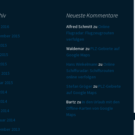
hiv
Neueste Kommentare
l 2016
Alfred Schmitt
zu
Online
Flugradar: Flugzeugrouten
ember 2015
verfolgen
 2015
Waldemar
zu
PLZ-Gebiete auf
 2015
Google Maps
2015
Hans Winkelmann
zu
Online
Schiffsradar: Schiffsrouten
 2015
online verfolgen
ar 2015
Stefan Gröger
zu
PLZ-Gebiete
 2014
auf Google Maps
2014
Bartz
zu
In den Urlaub mit den
Offline-Karten von Google
l 2014
Maps
uar 2014
ember 2013