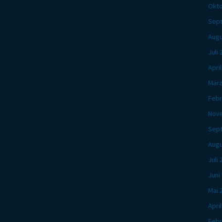
Okto
Sep
Augu
Juli
Apri
März
Febr
Nov
Sep
Augu
Juli
Juni
Mai 
Apri
Febr