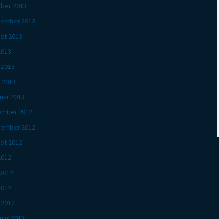
ber 2013
tember 2013
st 2013
 2013
l 2013
 2013
uar 2013
ember 2012
tember 2012
st 2012
 2012
 2012
2012
l 2012
uar 2012