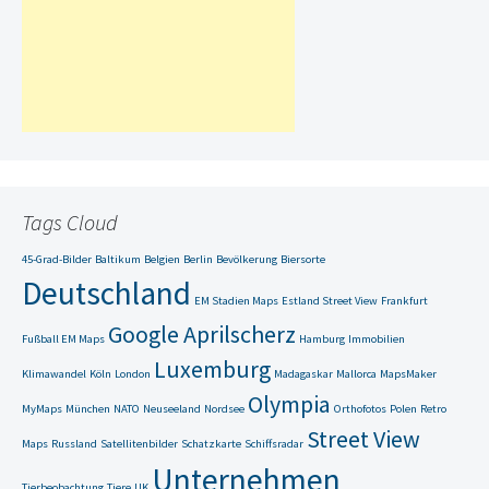
Tags Cloud
45-Grad-Bilder
Baltikum
Belgien
Berlin
Bevölkerung
Biersorte
Deutschland
EM Stadien Maps
Estland Street View
Frankfurt
Google Aprilscherz
Fußball EM Maps
Hamburg
Immobilien
Luxemburg
Klimawandel
Köln
London
Madagaskar
Mallorca
MapsMaker
Olympia
MyMaps
München
NATO
Neuseeland
Nordsee
Orthofotos
Polen
Retro
Street View
Maps
Russland
Satellitenbilder
Schatzkarte
Schiffsradar
Unternehmen
Tierbeobachtung
Tiere
UK