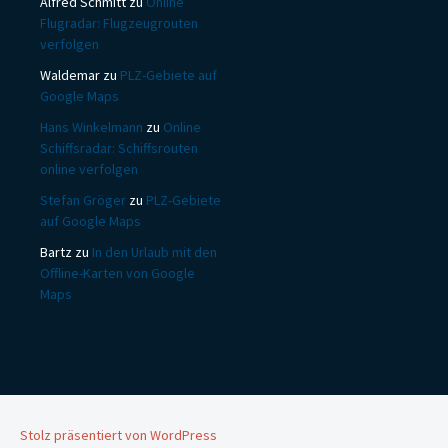
Alfred Schmitt
zu
Online
Flugradar: Flugzeugrouten
verfolgen
Waldemar
zu
PLZ-Gebiete auf
Google Maps
Hans Winkelmann
zu
Online
Schiffsradar: Schiffsrouten
online verfolgen
Stefan Gröger
zu
PLZ-Gebiete
auf Google Maps
Bartz
zu
In den Urlaub mit den
Offline-Karten von Google
Maps
Stolz präsentiert von WordPress