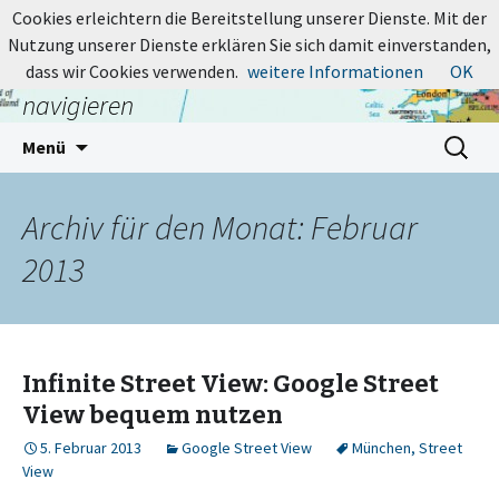
MapsBlog.de
Cookies erleichtern die Bereitstellung unserer Dienste. Mit der
Nutzung unserer Dienste erklären Sie sich damit einverstanden,
Online-Karten: suchen, entdecken,
dass wir Cookies verwenden.
weitere Informationen
OK
navigieren
Zum
Suchen
Menü
Inhalt
nach:
springen
Archiv für den Monat: Februar
2013
Infinite Street View: Google Street
View bequem nutzen
5. Februar 2013
Google Street View
München
,
Street
View