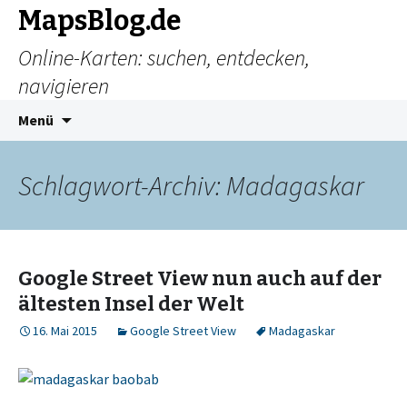
MapsBlog.de
Online-Karten: suchen, entdecken,
navigieren
Zum
Suchen
Menü
Inhalt
nach:
springen
Schlagwort-Archiv: Madagaskar
Google Street View nun auch auf der
ältesten Insel der Welt
16. Mai 2015
Google Street View
Madagaskar