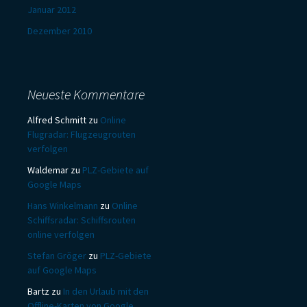
Januar 2012
Dezember 2010
Neueste Kommentare
Alfred Schmitt
zu
Online
Flugradar: Flugzeugrouten
verfolgen
Waldemar
zu
PLZ-Gebiete auf
Google Maps
Hans Winkelmann
zu
Online
Schiffsradar: Schiffsrouten
online verfolgen
Stefan Gröger
zu
PLZ-Gebiete
auf Google Maps
Bartz
zu
In den Urlaub mit den
Offline-Karten von Google