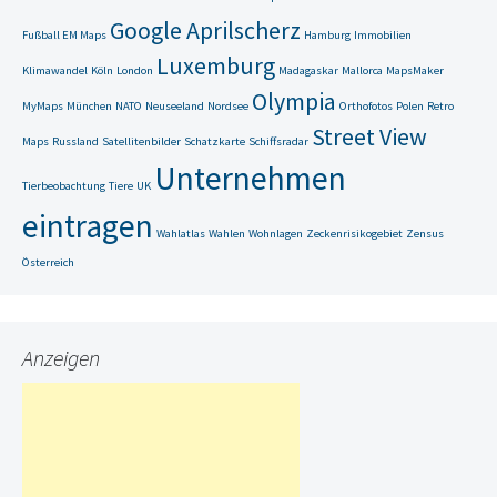
Google Aprilscherz
Fußball EM Maps
Hamburg
Immobilien
Luxemburg
Klimawandel
Köln
London
Madagaskar
Mallorca
MapsMaker
Olympia
MyMaps
München
NATO
Neuseeland
Nordsee
Orthofotos
Polen
Retro
Street View
Maps
Russland
Satellitenbilder
Schatzkarte
Schiffsradar
Unternehmen
Tierbeobachtung
Tiere
UK
eintragen
Wahlatlas
Wahlen
Wohnlagen
Zeckenrisikogebiet
Zensus
Österreich
Anzeigen