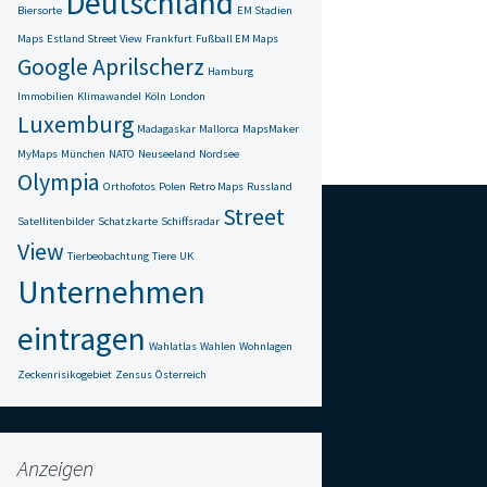
Deutschland
Biersorte
EM Stadien
Maps
Estland Street View
Frankfurt
Fußball EM Maps
Google Aprilscherz
Hamburg
Immobilien
Klimawandel
Köln
London
Luxemburg
Madagaskar
Mallorca
MapsMaker
MyMaps
München
NATO
Neuseeland
Nordsee
Olympia
Orthofotos
Polen
Retro Maps
Russland
Street
Satellitenbilder
Schatzkarte
Schiffsradar
View
Tierbeobachtung
Tiere
UK
Unternehmen
eintragen
Wahlatlas
Wahlen
Wohnlagen
Zeckenrisikogebiet
Zensus
Österreich
Anzeigen