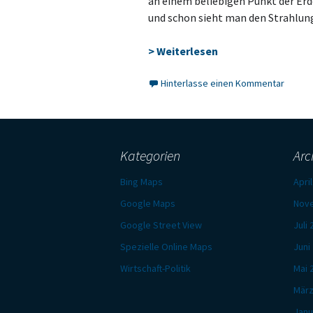
an einem beliebigen Punkt der Erde
und schon sieht man den Strahlung
> Weiterlesen
Hinterlasse einen Kommentar
Kategorien
Arc
Bing Maps
Apri
Google Maps
Nov
Google Street View
Juli
Spezielle Online Maps
Juni
Wirtschaft-Politik
Mai 
März
Janu