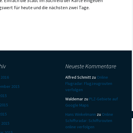
. Einfach die Stadt im Suchfeld der Karte eingeben
swert für heute und die nächsten zwei Tage.
hiv
Neueste Kommentare
l 2016
Alfred Schmitt
zu
Online
Flugradar: Flugzeugrouten
ember 2015
verfolgen
 2015
Waldemar
zu
PLZ-Gebiete auf
 2015
Google Maps
2015
Hans Winkelmann
zu
Online
Schiffsradar: Schiffsrouten
 2015
online verfolgen
ar 2015