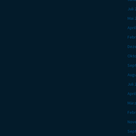
Juli
Mai 
Apri
Febr
Dez
Okto
Sep
Augu
Juli
Apri
März
Febr
Nov
Sep