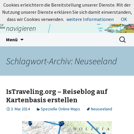
MapsBlog.de
Cookies erleichtern die Bereitstellung unserer Dienste. Mit der
Nutzung unserer Dienste erklären Sie sich damit einverstanden,
Online-Karten: suchen, entdecken,
dass wir Cookies verwenden.
weitere Informationen
OK
navigieren
Zum
Suchen
Menü
Inhalt
nach:
springen
Schlagwort-Archiv: Neuseeland
IsTraveling.org – Reiseblog auf
Kartenbasis erstellen
3. Mai 2014
Spezielle Online Maps
Neuseeland