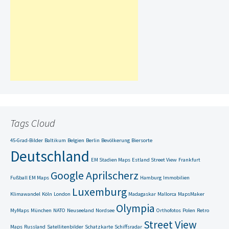
Tags Cloud
45-Grad-Bilder
Baltikum
Belgien
Berlin
Bevölkerung
Biersorte
Deutschland
EM Stadien Maps
Estland Street View
Frankfurt
Google Aprilscherz
Fußball EM Maps
Hamburg
Immobilien
Luxemburg
Klimawandel
Köln
London
Madagaskar
Mallorca
MapsMaker
Olympia
MyMaps
München
NATO
Neuseeland
Nordsee
Orthofotos
Polen
Retro
Street View
Maps
Russland
Satellitenbilder
Schatzkarte
Schiffsradar