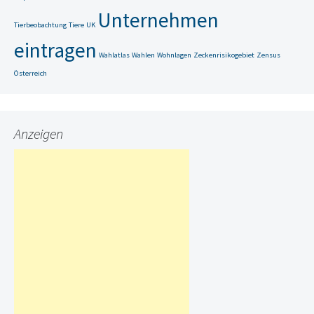
Unternehmen
Tierbeobachtung
Tiere
UK
eintragen
Wahlatlas
Wahlen
Wohnlagen
Zeckenrisikogebiet
Zensus
Österreich
Anzeigen