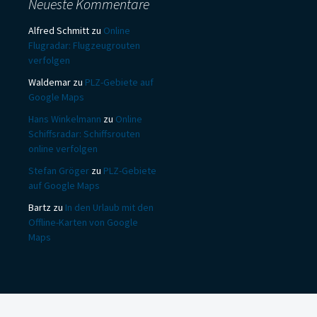
Neueste Kommentare
Alfred Schmitt
zu
Online
Flugradar: Flugzeugrouten
verfolgen
Waldemar
zu
PLZ-Gebiete auf
Google Maps
Hans Winkelmann
zu
Online
Schiffsradar: Schiffsrouten
online verfolgen
Stefan Gröger
zu
PLZ-Gebiete
auf Google Maps
Bartz
zu
In den Urlaub mit den
Offline-Karten von Google
Maps