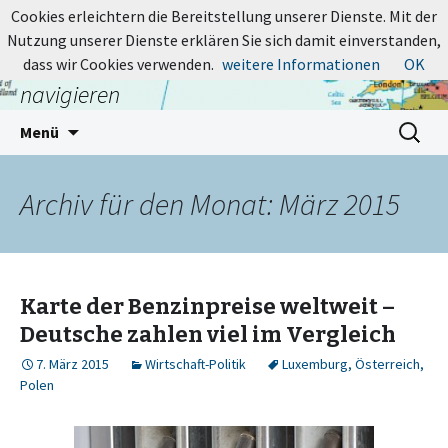
MapsBlog.de
Cookies erleichtern die Bereitstellung unserer Dienste. Mit der
Nutzung unserer Dienste erklären Sie sich damit einverstanden,
Online-Karten: suchen, entdecken,
dass wir Cookies verwenden.
weitere Informationen
OK
navigieren
Zum
Suchen
Menü
Inhalt
nach:
springen
Archiv für den Monat: März 2015
Karte der Benzinpreise weltweit –
Deutsche zahlen viel im Vergleich
7. März 2015
Wirtschaft-Politik
Luxemburg
,
Österreich
,
Polen