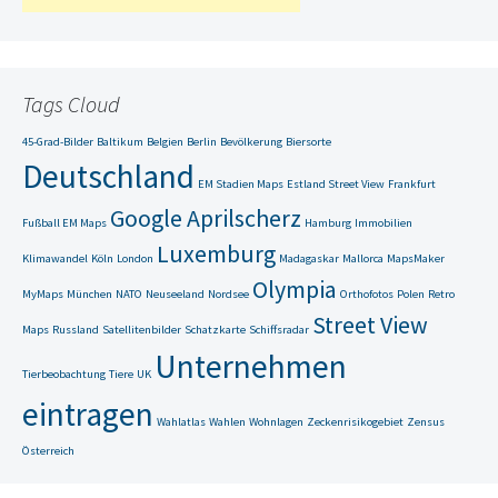
Tags Cloud
45-Grad-Bilder
Baltikum
Belgien
Berlin
Bevölkerung
Biersorte
Deutschland
EM Stadien Maps
Estland Street View
Frankfurt
Google Aprilscherz
Fußball EM Maps
Hamburg
Immobilien
Luxemburg
Klimawandel
Köln
London
Madagaskar
Mallorca
MapsMaker
Olympia
MyMaps
München
NATO
Neuseeland
Nordsee
Orthofotos
Polen
Retro
Street View
Maps
Russland
Satellitenbilder
Schatzkarte
Schiffsradar
Unternehmen
Tierbeobachtung
Tiere
UK
eintragen
Wahlatlas
Wahlen
Wohnlagen
Zeckenrisikogebiet
Zensus
Österreich