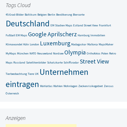
Tags Cloud
45-Grad-Bilder
Baltikum
Belgien
Berlin
Bevölkerung
Biersorte
Deutschland
EM Stadien Maps
Estland Street View
Frankfurt
Google Aprilscherz
Fußball EM Maps
Hamburg
Immobilien
Luxemburg
Klimawandel
Köln
London
Madagaskar
Mallorca
MapsMaker
Olympia
MyMaps
München
NATO
Neuseeland
Nordsee
Orthofotos
Polen
Retro
Street View
Maps
Russland
Satellitenbilder
Schatzkarte
Schiffsradar
Unternehmen
Tierbeobachtung
Tiere
UK
eintragen
Wahlatlas
Wahlen
Wohnlagen
Zeckenrisikogebiet
Zensus
Österreich
Anzeigen