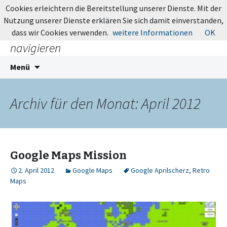
MapsBlog.de
Cookies erleichtern die Bereitstellung unserer Dienste. Mit der
Nutzung unserer Dienste erklären Sie sich damit einverstanden,
Online-Karten: suchen, entdecken,
dass wir Cookies verwenden.
weitere Informationen
OK
navigieren
Zum
Suchen
Menü
Inhalt
nach:
springen
Archiv für den Monat: April 2012
Google Maps Mission
2. April 2012
Google Maps
Google Aprilscherz
,
Retro
Maps