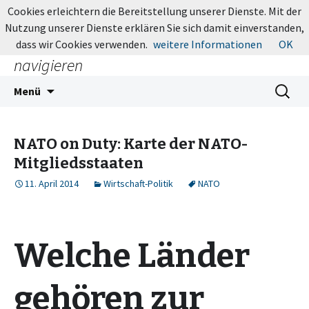
MapsBlog.de
Cookies erleichtern die Bereitstellung unserer Dienste. Mit der
Nutzung unserer Dienste erklären Sie sich damit einverstanden,
Online-Karten: suchen, entdecken,
dass wir Cookies verwenden.
weitere Informationen
OK
navigieren
Zum
Suchen
Menü
Inhalt
nach:
springen
NATO on Duty: Karte der NATO-
Mitgliedsstaaten
11. April 2014
Wirtschaft-Politik
NATO
Welche Länder
gehören zur