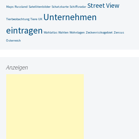
Street View
Maps
Russland
Satellitenbilder
Schatzkarte
Schiffsradar
Unternehmen
Tierbeobachtung
Tiere
UK
eintragen
Wahlatlas
Wahlen
Wohnlagen
Zeckenrisikogebiet
Zensus
Österreich
Anzeigen