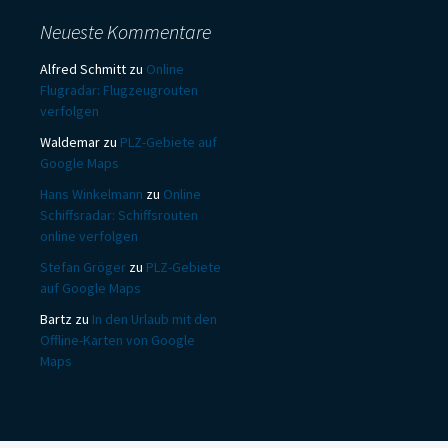
Neueste Kommentare
Alfred Schmitt
zu
Online
Flugradar: Flugzeugrouten
verfolgen
Waldemar
zu
PLZ-Gebiete auf
Google Maps
Hans Winkelmann
zu
Online
Schiffsradar: Schiffsrouten
online verfolgen
Stefan Gröger
zu
PLZ-Gebiete
auf Google Maps
Bartz
zu
In den Urlaub mit den
Offline-Karten von Google
Maps