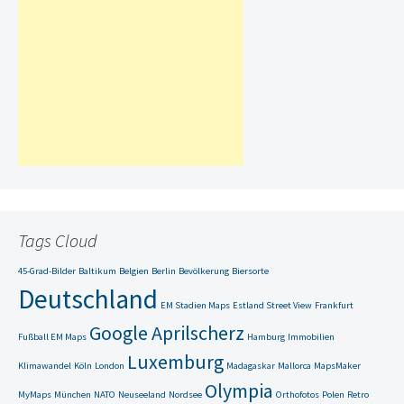
Tags Cloud
45-Grad-Bilder
Baltikum
Belgien
Berlin
Bevölkerung
Biersorte
Deutschland
EM Stadien Maps
Estland Street View
Frankfurt
Google Aprilscherz
Fußball EM Maps
Hamburg
Immobilien
Luxemburg
Klimawandel
Köln
London
Madagaskar
Mallorca
MapsMaker
Olympia
MyMaps
München
NATO
Neuseeland
Nordsee
Orthofotos
Polen
Retro