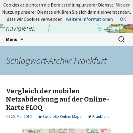
MapsBlog.de
Cookies erleichtern die Bereitstellung unserer Dienste. Mit der
Nutzung unserer Dienste erklären Sie sich damit einverstanden,
Online-Karten: suchen, entdecken,
dass wir Cookies verwenden.
weitere Informationen
OK
navigieren
Zum
Suchen
Menü
Inhalt
nach:
springen
Schlagwort-Archiv: Frankfurt
Vergleich der mobilen
Netzabdeckung auf der Online-
Karte FLOQ
25. Mai 2015
Spezielle Online Maps
Frankfurt