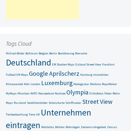
Tags Cloud
45-Grad-Bilder
Baltikum
Belgien
Berlin
Bevölkerung
Biersorte
Deutschland
EM Stadien Maps
Estland Street View
Frankfurt
Google Aprilscherz
Fußball EM Maps
Hamburg
Immobilien
Luxemburg
Klimawandel
Köln
London
Madagaskar
Mallorca
MapsMaker
Olympia
MyMaps
München
NATO
Neuseeland
Nordsee
Orthofotos
Polen
Retro
Street View
Maps
Russland
Satellitenbilder
Schatzkarte
Schiffsradar
Unternehmen
Tierbeobachtung
Tiere
UK
eintragen
Wahlatlas
Wahlen
Wohnlagen
Zeckenrisikogebiet
Zensus