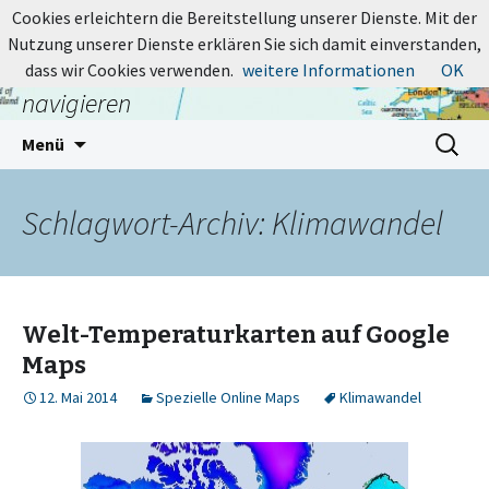
MapsBlog.de
Cookies erleichtern die Bereitstellung unserer Dienste. Mit der
Nutzung unserer Dienste erklären Sie sich damit einverstanden,
Online-Karten: suchen, entdecken,
dass wir Cookies verwenden.
weitere Informationen
OK
navigieren
Zum
Suchen
Menü
Inhalt
nach:
springen
Schlagwort-Archiv: Klimawandel
Welt-Temperaturkarten auf Google
Maps
12. Mai 2014
Spezielle Online Maps
Klimawandel