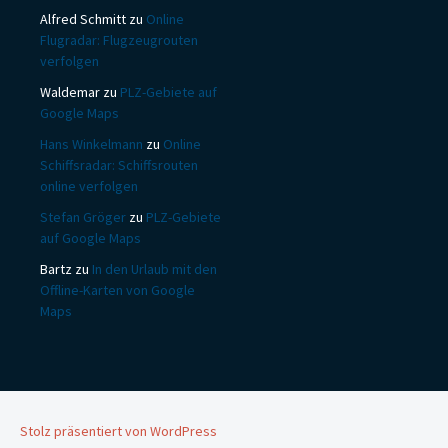
Alfred Schmitt
zu
Online
Flugradar: Flugzeugrouten
verfolgen
Waldemar
zu
PLZ-Gebiete auf
Google Maps
Hans Winkelmann
zu
Online
Schiffsradar: Schiffsrouten
online verfolgen
Stefan Gröger
zu
PLZ-Gebiete
auf Google Maps
Bartz
zu
In den Urlaub mit den
Offline-Karten von Google
Maps
Stolz präsentiert von WordPress