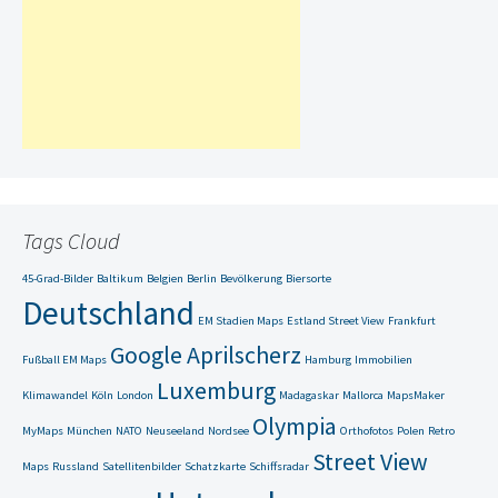
Tags Cloud
45-Grad-Bilder
Baltikum
Belgien
Berlin
Bevölkerung
Biersorte
Deutschland
EM Stadien Maps
Estland Street View
Frankfurt
Google Aprilscherz
Fußball EM Maps
Hamburg
Immobilien
Luxemburg
Klimawandel
Köln
London
Madagaskar
Mallorca
MapsMaker
Olympia
MyMaps
München
NATO
Neuseeland
Nordsee
Orthofotos
Polen
Retro
Street View
Maps
Russland
Satellitenbilder
Schatzkarte
Schiffsradar