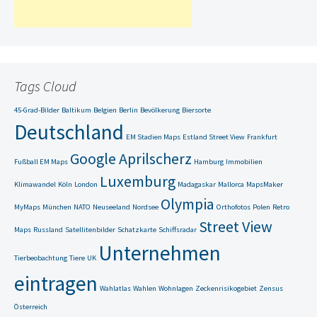
Tags Cloud
45-Grad-Bilder
Baltikum
Belgien
Berlin
Bevölkerung
Biersorte
Deutschland
EM Stadien Maps
Estland Street View
Frankfurt
Google Aprilscherz
Fußball EM Maps
Hamburg
Immobilien
Luxemburg
Klimawandel
Köln
London
Madagaskar
Mallorca
MapsMaker
Olympia
MyMaps
München
NATO
Neuseeland
Nordsee
Orthofotos
Polen
Retro
Street View
Maps
Russland
Satellitenbilder
Schatzkarte
Schiffsradar
Unternehmen
Tierbeobachtung
Tiere
UK
eintragen
Wahlatlas
Wahlen
Wohnlagen
Zeckenrisikogebiet
Zensus
Österreich