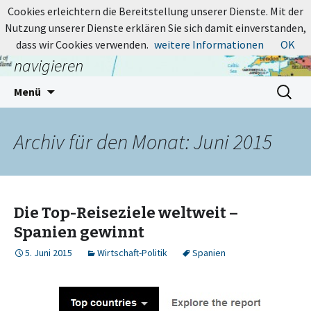
MapsBlog.de
Cookies erleichtern die Bereitstellung unserer Dienste. Mit der
Nutzung unserer Dienste erklären Sie sich damit einverstanden,
Online-Karten: suchen, entdecken,
dass wir Cookies verwenden.
weitere Informationen
OK
navigieren
Zum
Suchen
Menü
Inhalt
nach:
springen
Archiv für den Monat: Juni 2015
Die Top-Reiseziele weltweit –
Spanien gewinnt
5. Juni 2015
Wirtschaft-Politik
Spanien