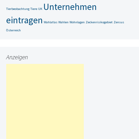
Unternehmen
Tierbeobachtung
Tiere
UK
eintragen
Wahlatlas
Wahlen
Wohnlagen
Zeckenrisikogebiet
Zensus
Österreich
Anzeigen