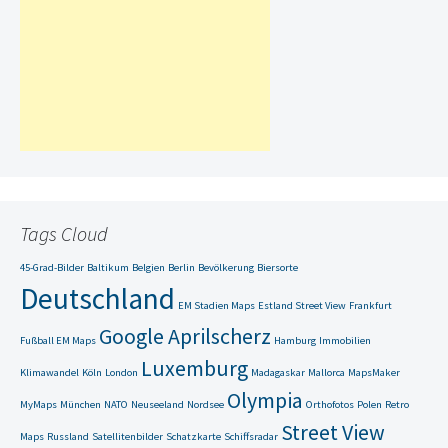
Tags Cloud
45-Grad-Bilder
Baltikum
Belgien
Berlin
Bevölkerung
Biersorte
Deutschland
EM Stadien Maps
Estland Street View
Frankfurt
Google Aprilscherz
Fußball EM Maps
Hamburg
Immobilien
Luxemburg
Klimawandel
Köln
London
Madagaskar
Mallorca
MapsMaker
Olympia
MyMaps
München
NATO
Neuseeland
Nordsee
Orthofotos
Polen
Retro
Street View
Maps
Russland
Satellitenbilder
Schatzkarte
Schiffsradar