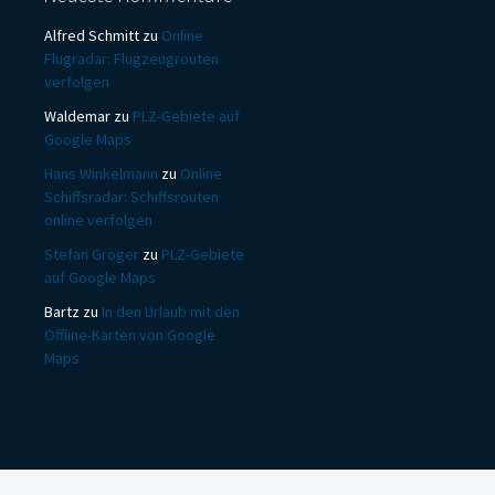
Alfred Schmitt
zu
Online
Flugradar: Flugzeugrouten
verfolgen
Waldemar
zu
PLZ-Gebiete auf
Google Maps
Hans Winkelmann
zu
Online
Schiffsradar: Schiffsrouten
online verfolgen
Stefan Gröger
zu
PLZ-Gebiete
auf Google Maps
Bartz
zu
In den Urlaub mit den
Offline-Karten von Google
Maps