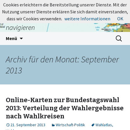
MapsBlog.de
Cookies erleichtern die Bereitstellung unserer Dienste. Mit der
Nutzung unserer Dienste erklären Sie sich damit einverstanden,
Online-Karten: suchen, entdecken,
dass wir Cookies verwenden.
weitere Informationen
OK
navigieren
Zum
Suchen
Menü
Inhalt
nach:
springen
Archiv für den Monat: September
2013
Online-Karten zur Bundestagswahl
2013: Verteilung der Wahlergebnisse
nach Wahlkreisen
21. September 2013
Wirtschaft-Politik
Wahlatlas
,