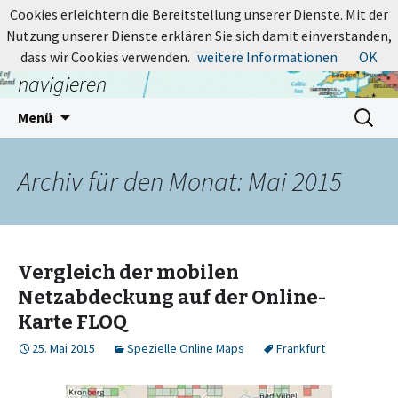
MapsBlog.de
Cookies erleichtern die Bereitstellung unserer Dienste. Mit der
Nutzung unserer Dienste erklären Sie sich damit einverstanden,
Online-Karten: suchen, entdecken,
dass wir Cookies verwenden.
weitere Informationen
OK
navigieren
Zum
Suchen
Menü
Inhalt
nach:
springen
Archiv für den Monat: Mai 2015
Vergleich der mobilen
Netzabdeckung auf der Online-
Karte FLOQ
25. Mai 2015
Spezielle Online Maps
Frankfurt