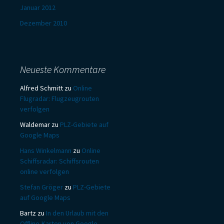
Januar 2012
Dezember 2010
Neueste Kommentare
Alfred Schmitt
zu
Online
Flugradar: Flugzeugrouten
verfolgen
Waldemar
zu
PLZ-Gebiete auf
Google Maps
Hans Winkelmann
zu
Online
Schiffsradar: Schiffsrouten
online verfolgen
Stefan Gröger
zu
PLZ-Gebiete
auf Google Maps
Bartz
zu
In den Urlaub mit den
Offline-Karten von Google