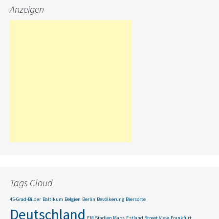
Anzeigen
Tags Cloud
45-Grad-Bilder
Baltikum
Belgien
Berlin
Bevölkerung
Biersorte
Deutschland
EM Stadien Maps
Estland Street View
Frankfurt