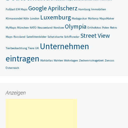
Google Aprilscherz
Fußball EM Maps
Hamburg
Immobilien
Luxemburg
Klimawandel
Köln
London
Madagaskar
Mallorca
MapsMaker
Olympia
MyMaps
München
NATO
Neuseeland
Nordsee
Orthofotos
Polen
Retro
Street View
Maps
Russland
Satellitenbilder
Schatzkarte
Schiffsradar
Unternehmen
Tierbeobachtung
Tiere
UK
eintragen
Wahlatlas
Wahlen
Wohnlagen
Zeckenrisikogebiet
Zensus
Österreich
Anzeigen