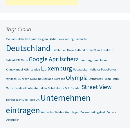
Tags Cloud
45-Grad-Bilder
Baltikum
Belgien
Berlin
Bevölkerung
Biersorte
Deutschland
EM Stadien Maps
Estland Street View
Frankfurt
Google Aprilscherz
Fußball EM Maps
Hamburg
Immobilien
Luxemburg
Klimawandel
Köln
London
Madagaskar
Mallorca
MapsMaker
Olympia
MyMaps
München
NATO
Neuseeland
Nordsee
Orthofotos
Polen
Retro
Street View
Maps
Russland
Satellitenbilder
Schatzkarte
Schiffsradar
Unternehmen
Tierbeobachtung
Tiere
UK
eintragen
Wahlatlas
Wahlen
Wohnlagen
Zeckenrisikogebiet
Zensus
Österreich