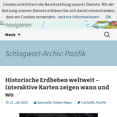
MapsBlog.de
Cookies erleichtern die Bereitstellung unserer Dienste. Mit der
Nutzung unserer Dienste erklären Sie sich damit einverstanden,
Online-Karten: suchen, entdecken,
dass wir Cookies verwenden.
weitere Informationen
OK
navigieren
Zum
Suchen
Menü
Inhalt
nach:
springen
Schlagwort-Archiv: Pazifik
Historische Erdbeben weltweit –
interaktive Karten zeigen wann und
wo
12. Juli 2015
Spezielle Online Maps
CartoDB
,
Pazifik