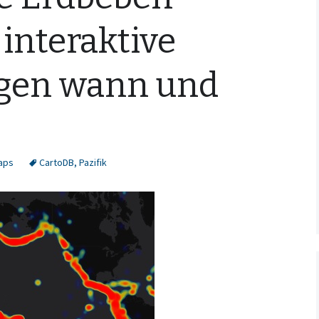
 interaktive
igen wann und
Maps
CartoDB
,
Pazifik