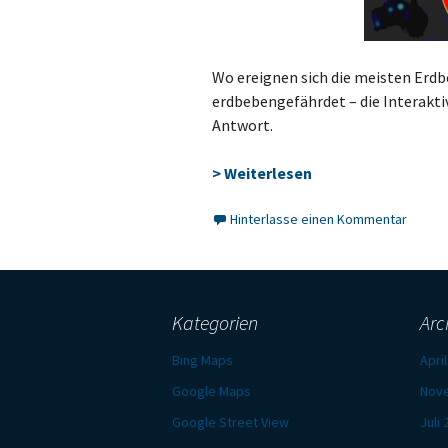
Wo ereignen sich die meisten Erdb
erdbebengefährdet – die Interakti
Antwort.
> Weiterlesen
Hinterlasse einen Kommentar
Kategorien
Arc
Bing Maps
Apri
Google Maps
Nov
Google Street View
Juli