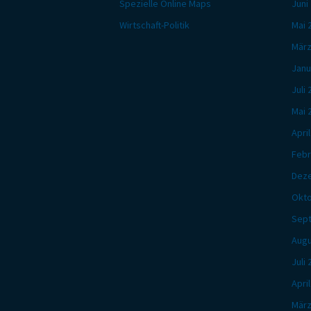
Spezielle Online Maps
Juni
Wirtschaft-Politik
Mai 
März
Janu
Juli
Mai 
Apri
Febr
Dez
Okto
Sep
Augu
Juli
Apri
März