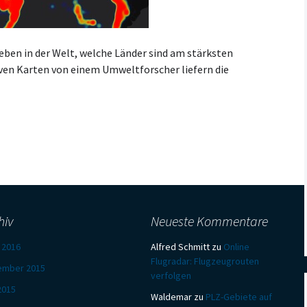
eben in der Welt, welche Länder sind am stärksten
ven Karten von einem Umweltforscher liefern die
hiv
Neueste Kommentare
l 2016
Alfred Schmitt
zu
Online
Flugradar: Flugzeugrouten
ember 2015
verfolgen
 2015
Waldemar
zu
PLZ-Gebiete auf