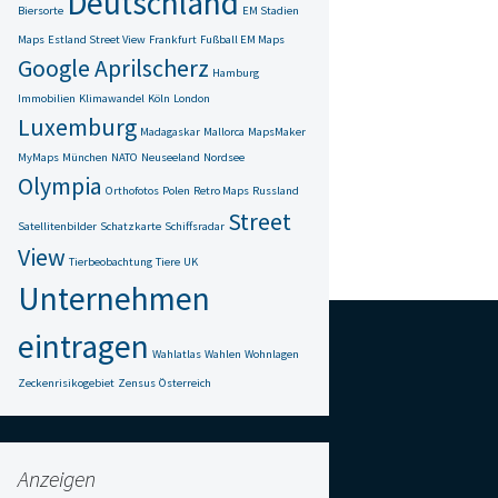
Deutschland
Biersorte
EM Stadien
Maps
Estland Street View
Frankfurt
Fußball EM Maps
Google Aprilscherz
Hamburg
Immobilien
Klimawandel
Köln
London
Luxemburg
Madagaskar
Mallorca
MapsMaker
MyMaps
München
NATO
Neuseeland
Nordsee
Olympia
Orthofotos
Polen
Retro Maps
Russland
Street
Satellitenbilder
Schatzkarte
Schiffsradar
View
Tierbeobachtung
Tiere
UK
Unternehmen
eintragen
Wahlatlas
Wahlen
Wohnlagen
Zeckenrisikogebiet
Zensus
Österreich
Anzeigen