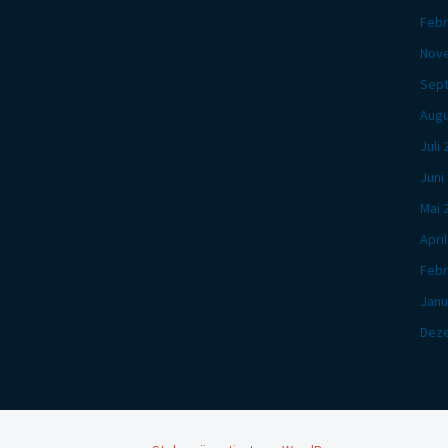
Febr
Nov
Sep
Augu
Juli
Juni
Mai 
Apri
Febr
Janu
Dez