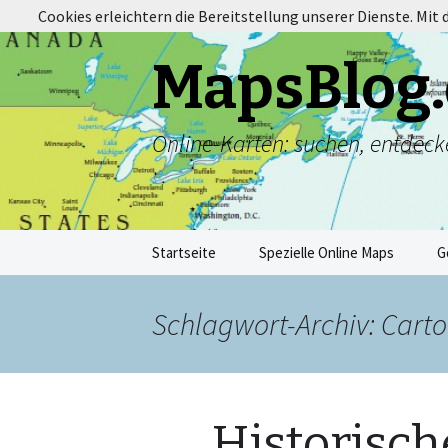
Cookies erleichtern die Bereitstellung unserer Dienste. Mit
MapsBlog.
Online-Karten: suchen, entdeck
Zum
Startseite
Spezielle Online Maps
G
Inhalt
springen
Schlagwort-Archiv: Cart
Historisc