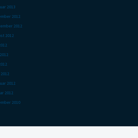
uar 2013
ember 2012
tember 2012
st 2012
 2012
 2012
2012
l 2012
uar 2012
ar 2012
ember 2010